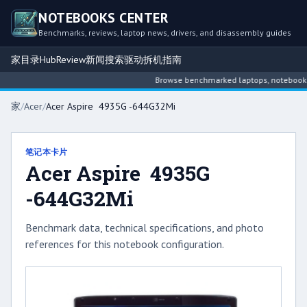
NOTEBOOKS CENTER
Benchmarks, reviews, laptop news, drivers, and disassembly guides
家
目录
Hub
Review
新闻
搜索
驱动
拆机指南
Browse benchmarked laptops, notebook inte
家
/
Acer
/
Acer Aspire 4935G -644G32Mi
笔记本卡片
Acer Aspire 4935G
-644G32Mi
Benchmark data, technical specifications, and photo
references for this notebook configuration.