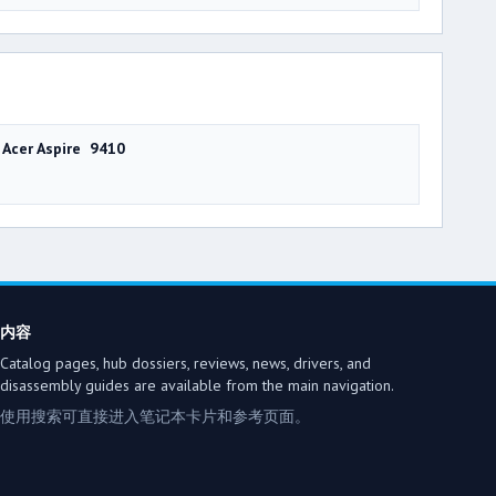
Acer Aspire 9410
内容
Catalog pages, hub dossiers, reviews, news, drivers, and
disassembly guides are available from the main navigation.
使用搜索可直接进入笔记本卡片和参考页面。