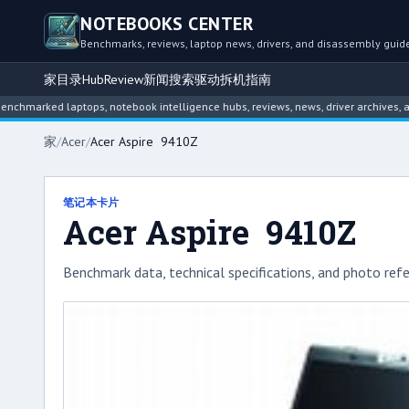
NOTEBOOKS CENTER
Benchmarks, reviews, laptop news, drivers, and disassembly guid
家
目录
Hub
Review
新闻
搜索
驱动
拆机指南
ked laptops, notebook intelligence hubs, reviews, news, driver archives, and di
家
/
Acer
/
Acer Aspire 9410Z
笔记本卡片
Acer Aspire 9410Z
Benchmark data, technical specifications, and photo refe