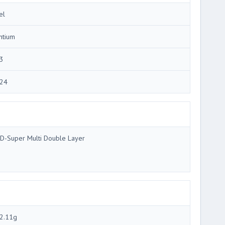
el
ntium
3
24
D-Super Multi Double Layer
2.11g