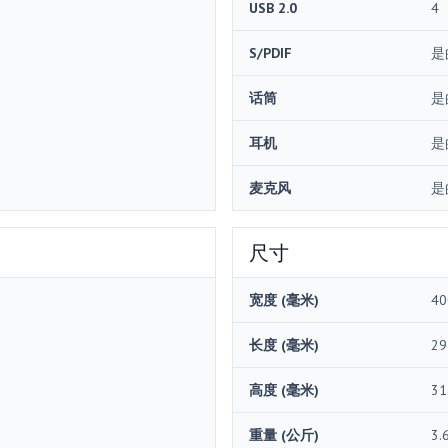
USB 2.0
4
S/PDIF
是
话筒
是
耳机
是
麦克风
是
尺寸
宽度 (毫米)
40
长度 (毫米)
29
高度 (毫米)
31
重量 (公斤)
3.