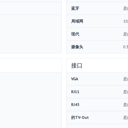
蓝牙
是
局域网
10
现代
是
摄像头
0.
接口
VGA
是
RJ11
是
RJ45
是
的TV-Out
是