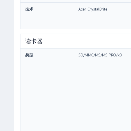
技术
Acer CrystalBrite
读卡器
类型
SD/MMC/MS/MS PRO/xD