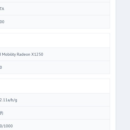
TA
00
I Mobility Radeon X1250
0
2.11a/b/g
的
0/1000