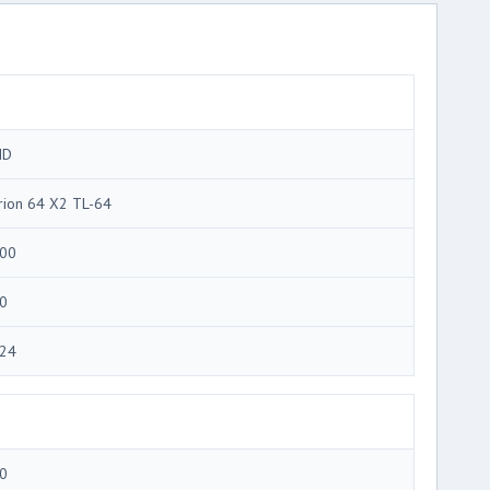
MD
rion 64 X2 TL-64
00
0
24
0