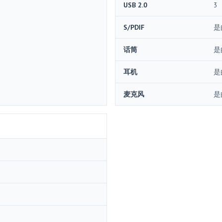
USB 2.0
3
S/PDIF
是
话筒
是
耳机
是
麦克风
是