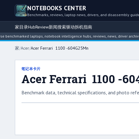
NOTEBOOKS CENTER
Benchmarks, reviews, laptop news, drivers, and disassembly guid
家
目录
Hub
Review
新闻
搜索
驱动
拆机指南
chmarked laptops, notebook intelligence hubs, reviews, news, driver archives, an
家
/
Acer
/
Acer Ferrari 1100 -604G25Mn
笔记本卡片
Acer Ferrari 1100 -
Benchmark data, technical specifications, and photo refe