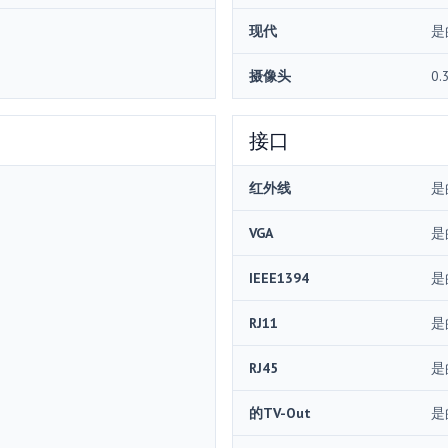
现代
是
摄像头
0.
接口
红外线
是
VGA
是
IEEE1394
是
RJ11
是
RJ45
是
的TV-Out
是