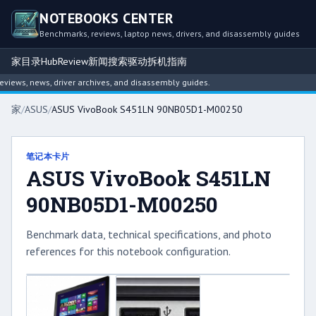
NOTEBOOKS CENTER
Benchmarks, reviews, laptop news, drivers, and disassembly guides
家
目录
Hub
Review
新闻
搜索
驱动
拆机指南
ews, news, driver archives, and disassembly guides.
家
/
ASUS
/
ASUS VivoBook S451LN 90NB05D1-M00250
笔记本卡片
ASUS VivoBook S451LN
90NB05D1-M00250
Benchmark data, technical specifications, and photo
references for this notebook configuration.