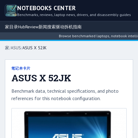
NOTEBOOKS CENTER
Benchmarks, reviews, laptop news, drivers, and disassembly guides
家
目录
Hub
Review
新闻
搜索
驱动
拆机指南
Browse benchmarked laptops, notebook intelligen
家
/
ASUS
/
ASUS X 52JK
笔记本卡片
ASUS X 52JK
Benchmark data, technical specifications, and photo
references for this notebook configuration.