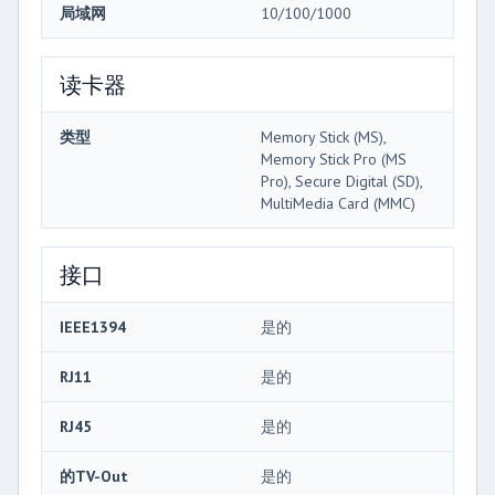
局域网
10/100/1000
读卡器
类型
Memory Stick (MS),
Memory Stick Pro (MS
Pro), Secure Digital (SD),
MultiMedia Card (MMC)
接口
IEEE1394
是的
RJ11
是的
RJ45
是的
的TV-Out
是的