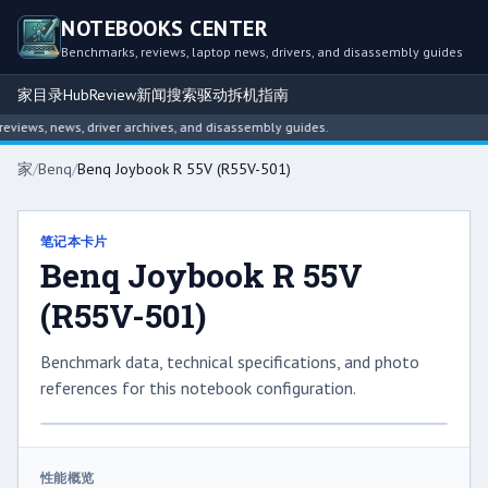
NOTEBOOKS CENTER
Benchmarks, reviews, laptop news, drivers, and disassembly guides
家
目录
Hub
Review
新闻
搜索
驱动
拆机指南
iews, news, driver archives, and disassembly guides.
家
/
Benq
/
Benq Joybook R 55V (R55V-501)
笔记本卡片
Benq Joybook R 55V
(R55V-501)
Benchmark data, technical specifications, and photo
references for this notebook configuration.
性能概览