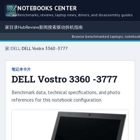
NOTEBOOKS CENTER
Benchmarks, reviews, laptop news, drivers, and disassembly guides
家
目录
Hub
Review
新闻
搜索
驱动
拆机指南
Browse benchmarked laptops, notebook int
家
/
DELL
/
DELL Vostro 3360 -3777
笔记本卡片
DELL Vostro 3360 -3777
Benchmark data, technical specifications, and photo
references for this notebook configuration.