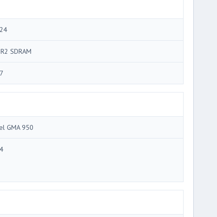
24
R2 SDRAM
7
tel GMA 950
4