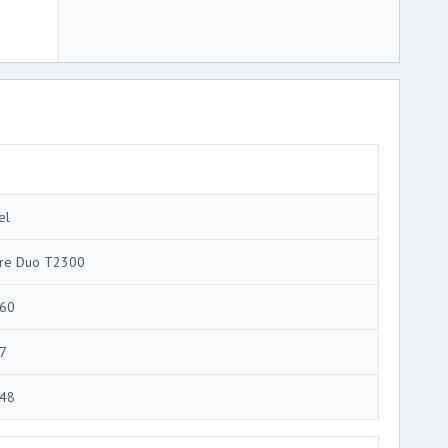
el
re Duo T2300
60
7
48