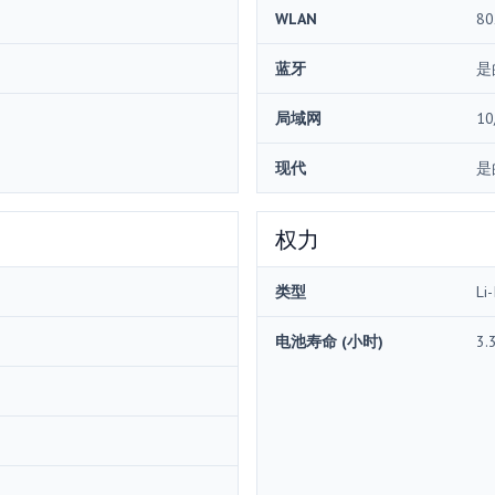
WLAN
80
蓝牙
是
局域网
10
现代
是
权力
类型
Li-
电池寿命 (小时)
3.