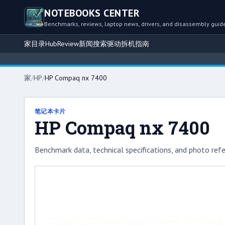
NOTEBOOKS CENTER
Benchmarks, reviews, laptop news, drivers, and disassembly guid
家
目录
Hub
Review
新闻
搜索
驱动
拆机指南
家
/
HP
/
HP Compaq nx 7400
笔记本卡片
HP Compaq nx 7400
Benchmark data, technical specifications, and photo refe