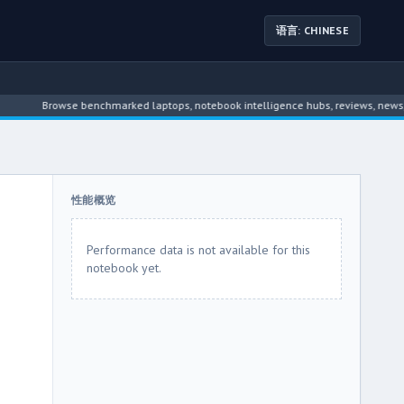
语言: CHINESE
Browse benchmarked laptops, notebook intelligence hubs, reviews, news, driver a
性能概览
Performance data is not available for this
notebook yet.