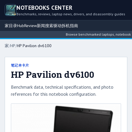
NOTEBOOKS CENTER
Benchmarks, reviews, laptop news, drivers, and disassembly guides
家
目录
Hub
Review
新闻
搜索
驱动
拆机指南
Browse benchmarked laptops, notebook inte
家
/
HP
/
HP Pavilion dv6100
笔记本卡片
HP Pavilion dv6100
Benchmark data, technical specifications, and photo
references for this notebook configuration.