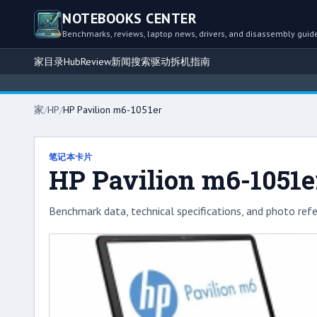
NOTEBOOKS CENTER
Benchmarks, reviews, laptop news, drivers, and disassembly guid
家
目录
Hub
Review
新闻
搜索
驱动
拆机指南
家
/
HP
/
HP Pavilion m6-1051er
笔记本卡片
HP Pavilion m6-1051e
Benchmark data, technical specifications, and photo refe