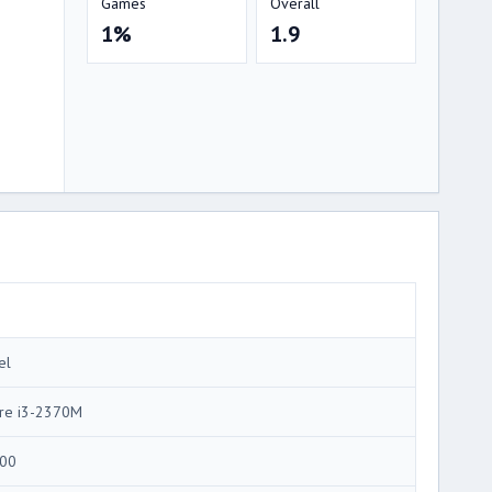
Games
Overall
1%
1.9
el
re i3-2370M
00