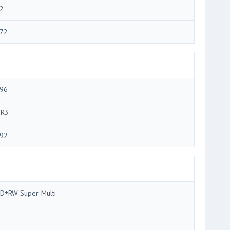
2
72
96
R3
92
D±RW Super-Multi