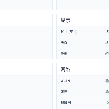
显示
尺寸 (英寸)
15
决议
13
类型
W
网络
WLAN
是
蓝牙
是
局域网
10