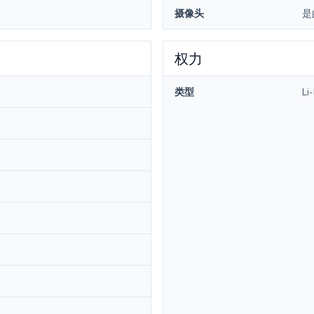
摄像头
是
权力
类型
Li-