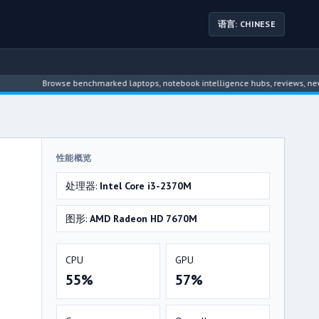
语言: CHINESE
Browse benchmarked laptops, notebook intelligence hubs, reviews, news, driv
性能概览
处理器:
Intel Core i3-2370M
图形:
AMD Radeon HD 7670M
CPU
GPU
55%
57%