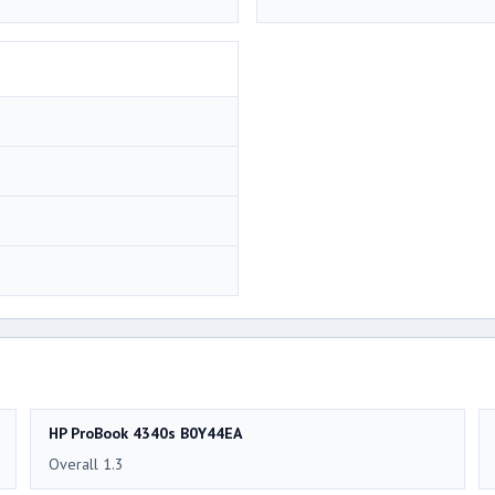
HP ProBook 4340s B0Y44EA
Overall 1.3