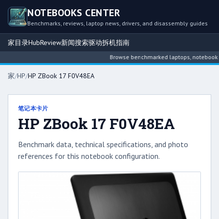
NOTEBOOKS CENTER
Benchmarks, reviews, laptop news, drivers, and disassembly guides
家
目录
Hub
Review
新闻
搜索
驱动
拆机指南
Browse benchmarked laptops, notebook inte
家
/
HP
/
HP ZBook 17 F0V48EA
笔记本卡片
HP ZBook 17 F0V48EA
Benchmark data, technical specifications, and photo
references for this notebook configuration.