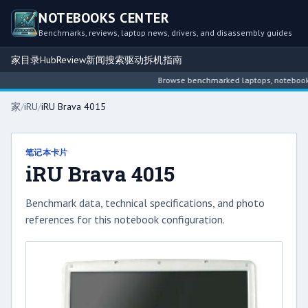
NOTEBOOKS CENTER
Benchmarks, reviews, laptop news, drivers, and disassembly guides
家
目录
Hub
Review
新闻
搜索
驱动
拆机指南
Browse benchmarked laptops, notebook int
家
/
iRU
/
iRU Brava 4015
笔记本卡片
iRU Brava 4015
Benchmark data, technical specifications, and photo
references for this notebook configuration.