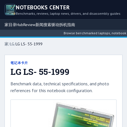
NOTEBOOKS CENTER
Benchmarks, reviews, laptop news, drivers, and disassembly guides
家
目录
Hub
Review
新闻
搜索
驱动
拆机指南
Browse benchmarked laptops, notebook inte
家
/
LG
/
LG LS- 55-1999
笔记本卡片
LG LS- 55-1999
Benchmark data, technical specifications, and photo
references for this notebook configuration.