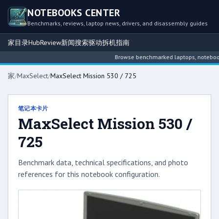
NOTEBOOKS CENTER
Benchmarks, reviews, laptop news, drivers, and disassembly guides
家
目录
Hub
Review
新闻
搜索
驱动
拆机指南
Browse benchmarked laptops, notebook in
家
/
MaxSelect
/
MaxSelect Mission 530 / 725
笔记本卡片
MaxSelect Mission 530 /
725
Benchmark data, technical specifications, and photo
references for this notebook configuration.