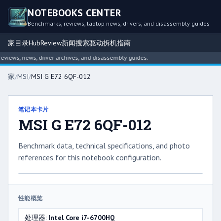
NOTEBOOKS CENTER
Benchmarks, reviews, laptop news, drivers, and disassembly guides
家
目录
Hub
Review
新闻
搜索
驱动
拆机指南
iews, news, driver archives, and disassembly guides.
家
/
MSI
/
MSI G E72 6QF-012
笔记本卡片
MSI G E72 6QF-012
Benchmark data, technical specifications, and photo
references for this notebook configuration.
性能概览
处理器:
Intel Core i7-6700HQ