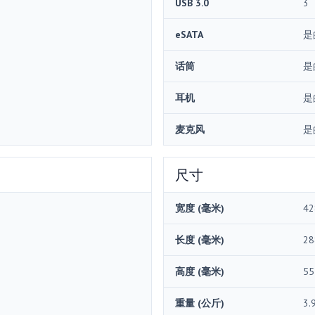
USB 3.0
3
eSATA
是
话筒
是
耳机
是
麦克风
是
尺寸
宽度 (毫米)
42
长度 (毫米)
28
高度 (毫米)
55
重量 (公斤)
3.