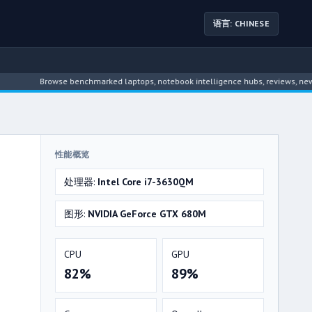
语言: CHINESE
Browse benchmarked laptops, notebook intelligence hubs, reviews, news, driver
性能概览
处理器:
Intel Core i7-3630QM
图形:
NVIDIA GeForce GTX 680M
CPU
GPU
82%
89%