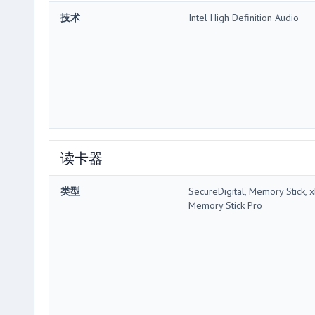
技术
Intel High Definition Audio
读卡器
类型
SecureDigital, Memory Stick, x
Memory Stick Pro