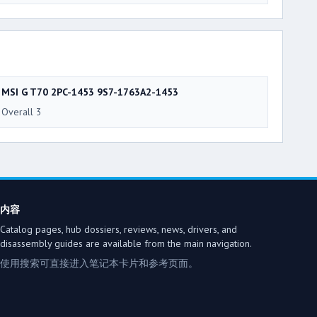
MSI G T70 2PC-1453 9S7-1763A2-1453
Overall 3
内容
Catalog pages, hub dossiers, reviews, news, drivers, and
disassembly guides are available from the main navigation.
使用搜索可直接进入笔记本卡片和参考页面。