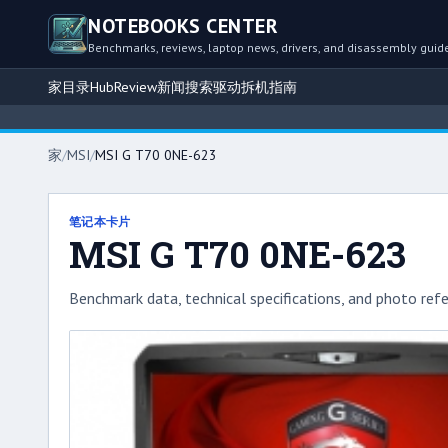
NOTEBOOKS CENTER
Benchmarks, reviews, laptop news, drivers, and disassembly guid
家
目录
Hub
Review
新闻
搜索
驱动
拆机指南
家
/
MSI
/
MSI G T70 0NE-623
笔记本卡片
MSI G T70 0NE-623
Benchmark data, technical specifications, and photo refe