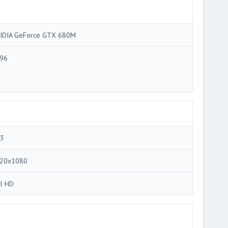
IDIA GeForce GTX 680M
96
.3
20x1080
ll HD