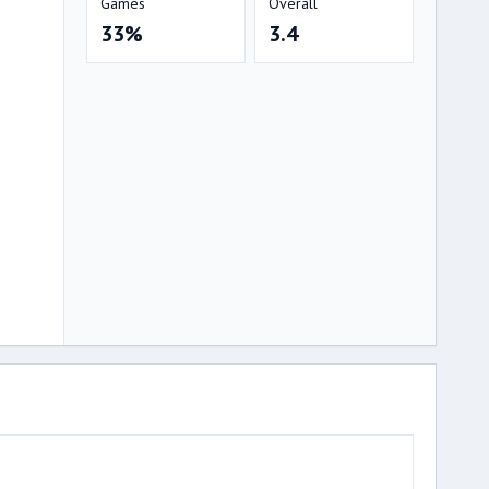
Games
Overall
33%
3.4