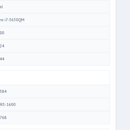
el
re i7-3630QM
00
24
44
384
R3-1600
768