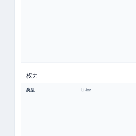
权力
类型
Li-ion