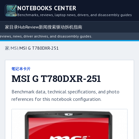
NOTEBOOKS CENTER
Benchmarks, reviews, laptop news, drivers, and disassembly guides
家
目录
Hub
Review
新闻
搜索
驱动
拆机指南
ews, news, driver archives, and disassembly guides.
家
/
MSI
/
MSI G T780DXR-251
笔记本卡片
MSI G T780DXR-251
Benchmark data, technical specifications, and photo
references for this notebook configuration.