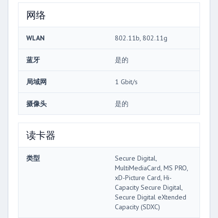
网络
WLAN
802.11b, 802.11g
蓝牙
是的
局域网
1 Gbit/s
摄像头
是的
读卡器
类型
Secure Digital,
MultiMediaCard, MS PRO,
xD-Picture Card, Hi-
Capacity Secure Digital,
Secure Digital eXtended
Capacity (SDXC)