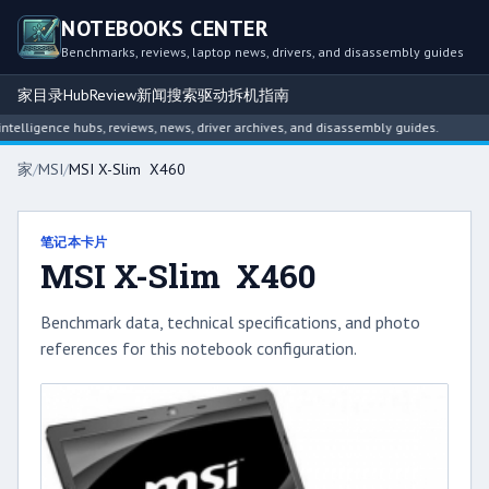
NOTEBOOKS CENTER
Benchmarks, reviews, laptop news, drivers, and disassembly guides
家
目录
Hub
Review
新闻
搜索
驱动
拆机指南
ligence hubs, reviews, news, driver archives, and disassembly guides.
家
/
MSI
/
MSI X-Slim X460
笔记本卡片
MSI X-Slim X460
Benchmark data, technical specifications, and photo
references for this notebook configuration.