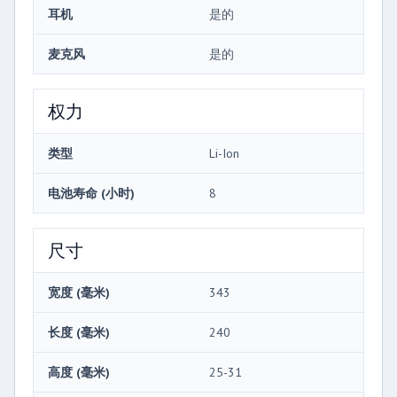
耳机
是的
麦克风
是的
权力
类型
Li-Ion
电池寿命 (小时)
8
尺寸
宽度 (毫米)
343
长度 (毫米)
240
高度 (毫米)
25-31