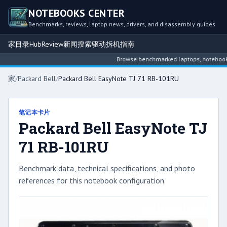
NOTEBOOKS CENTER
Benchmarks, reviews, laptop news, drivers, and disassembly guides
家
目录
Hub
Review
新闻
搜索
驱动
拆机指南
Browse benchmarked laptops, notebook int
家
/
Packard Bell
/
Packard Bell EasyNote TJ 71 RB-101RU
笔记本卡片
Packard Bell EasyNote TJ
71 RB-101RU
Benchmark data, technical specifications, and photo
references for this notebook configuration.