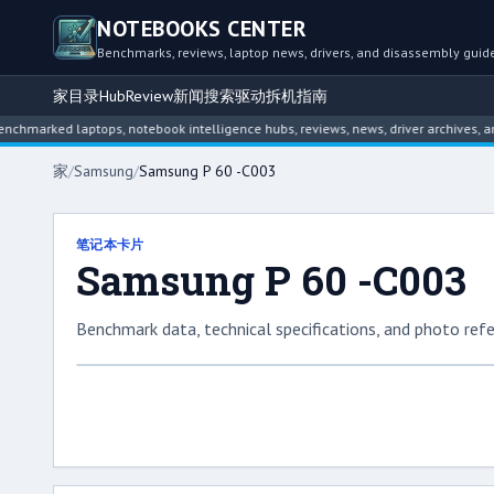
NOTEBOOKS CENTER
Benchmarks, reviews, laptop news, drivers, and disassembly guid
家
目录
Hub
Review
新闻
搜索
驱动
拆机指南
arked laptops, notebook intelligence hubs, reviews, news, driver archives, and 
家
/
Samsung
/
Samsung P 60 -C003
笔记本卡片
Samsung P 60 -C003
Benchmark data, technical specifications, and photo refe