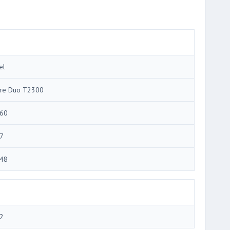
el
re Duo T2300
60
7
48
2