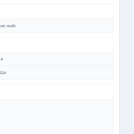
per multi
.4
XGA