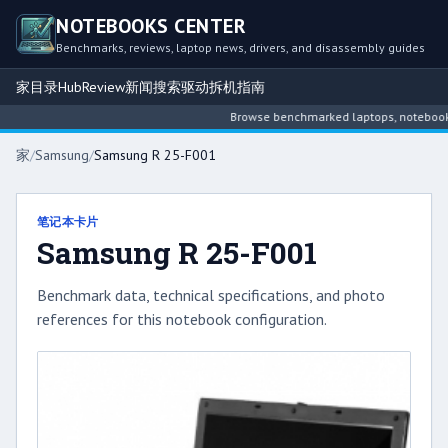
NOTEBOOKS CENTER
Benchmarks, reviews, laptop news, drivers, and disassembly guides
家
目录
Hub
Review
新闻
搜索
驱动
拆机指南
Browse benchmarked laptops, notebook int
家
/
Samsung
/
Samsung R 25-F001
笔记本卡片
Samsung R 25-F001
Benchmark data, technical specifications, and photo
references for this notebook configuration.