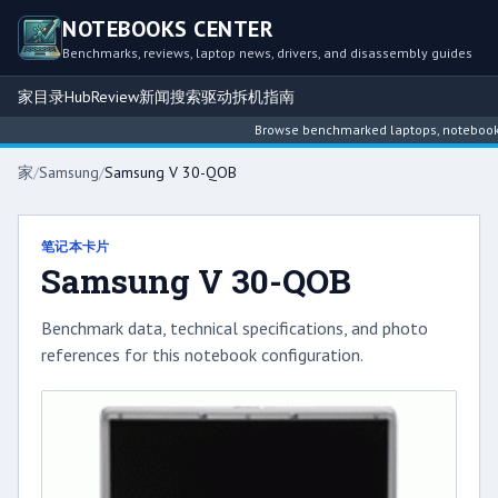
NOTEBOOKS CENTER
Benchmarks, reviews, laptop news, drivers, and disassembly guides
家
目录
Hub
Review
新闻
搜索
驱动
拆机指南
Browse benchmarked laptops, notebook int
家
/
Samsung
/
Samsung V 30-QOB
笔记本卡片
Samsung V 30-QOB
Benchmark data, technical specifications, and photo
references for this notebook configuration.