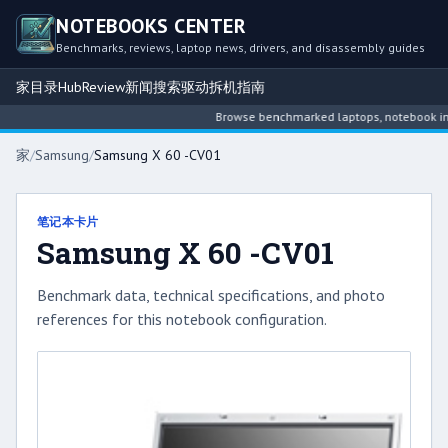
NOTEBOOKS CENTER
Benchmarks, reviews, laptop news, drivers, and disassembly guides
家
目录
Hub
Review
新闻
搜索
驱动
拆机指南
Browse benchmarked laptops, notebook intell
家
/
Samsung
/
Samsung X 60 -CV01
笔记本卡片
Samsung X 60 -CV01
Benchmark data, technical specifications, and photo
references for this notebook configuration.