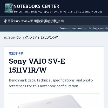
NOTEBOOKS CENTER
Benchmarks, reviews, laptop news, drivers, and disassembly guides
家
目录
Hub
Review
新闻
搜索
驱动
拆机指南
Browse benchmarked laptops, notebook 
家
/
Sony
/
Sony VAIO SV-E 1511V1R/W
笔记本卡片
Sony VAIO SV-E
1511V1R/W
Benchmark data, technical specifications, and photo
references for this notebook configuration.