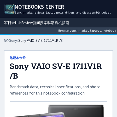
NOTEBOOKS CENTER
Benchmarks, reviews, laptop news, drivers, and disassembly guides
家
目录
Hub
Review
新闻
搜索
驱动
拆机指南
Browse benchmarked laptops, notebook inte
家
/
Sony
/
Sony VAIO SV-E 1711V1R /B
笔记本卡片
Sony VAIO SV-E 1711V1R
/B
Benchmark data, technical specifications, and photo
references for this notebook configuration.