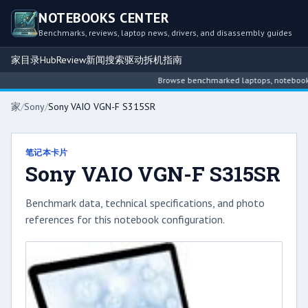
NOTEBOOKS CENTER
Benchmarks, reviews, laptop news, drivers, and disassembly guides
家
目录
Hub
Review
新闻
搜索
驱动
拆机指南
Browse benchmarked laptops, notebook int
家
/
Sony
/
Sony VAIO VGN-F S315SR
笔记本卡片
Sony VAIO VGN-F S315SR
Benchmark data, technical specifications, and photo
references for this notebook configuration.