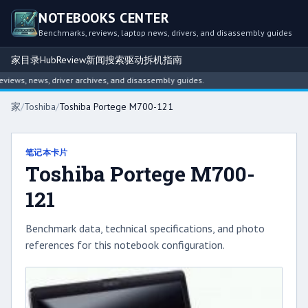
NOTEBOOKS CENTER
Benchmarks, reviews, laptop news, drivers, and disassembly guides
家
目录
Hub
Review
新闻
搜索
驱动
拆机指南
ews, news, driver archives, and disassembly guides.
家
/
Toshiba
/
Toshiba Portege M700-121
笔记本卡片
Toshiba Portege M700-
121
Benchmark data, technical specifications, and photo
references for this notebook configuration.