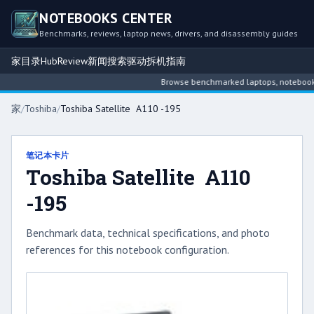
NOTEBOOKS CENTER
Benchmarks, reviews, laptop news, drivers, and disassembly guides
家
目录
Hub
Review
新闻
搜索
驱动
拆机指南
Browse benchmarked laptops, notebook int
家
/
Toshiba
/
Toshiba Satellite A110 -195
笔记本卡片
Toshiba Satellite A110
-195
Benchmark data, technical specifications, and photo
references for this notebook configuration.