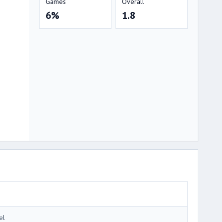
Games
Overall
6%
1.8
el