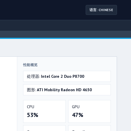
语言: CHINESE
性能概览
处理器:
Intel Core 2 Duo P8700
图形:
ATI Mobility Radeon HD 4650
CPU
GPU
53%
47%