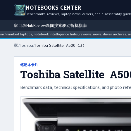
NOTEBOOKS CENTER
Benchmarks, reviews, laptop news, drivers, and disassembly guid
家
目录
Hub
Review
新闻
搜索
驱动
拆机指南
ed laptops, notebook intelligence hubs, reviews, news, driver archives, and dis
家
/
Toshiba
/
Toshiba Satellite A500 -133
笔记本卡片
Toshiba Satellite A50
Benchmark data, technical specifications, and photo refe