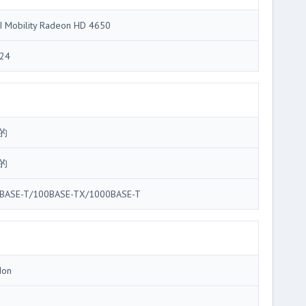
I Mobility Radeon HD 4650
24
的
的
BASE-T/100BASE-TX/1000BASE-T
Ion
3