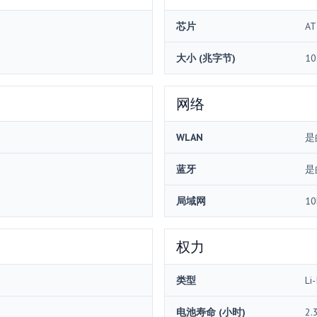
芯片
AT
大小 (兆字节)
10
网络
WLAN
是
蓝牙
是
局域网
10
权力
类型
Li-
电池寿命 (小时)
2.