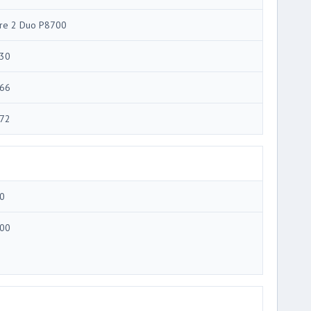
re 2 Duo P8700
30
66
72
0
00