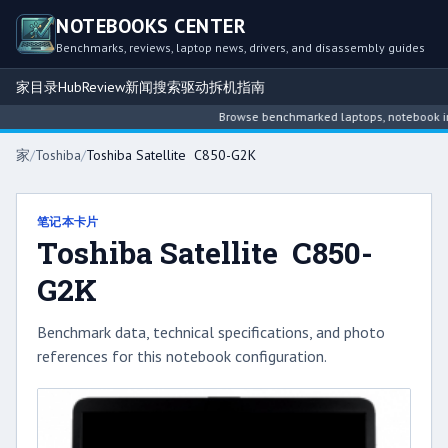
NOTEBOOKS CENTER
Benchmarks, reviews, laptop news, drivers, and disassembly guides
家
目录
Hub
Review
新闻
搜索
驱动
拆机指南
Browse benchmarked laptops, notebook intel
家
/
Toshiba
/
Toshiba Satellite C850-G2K
笔记本卡片
Toshiba Satellite C850-
G2K
Benchmark data, technical specifications, and photo
references for this notebook configuration.