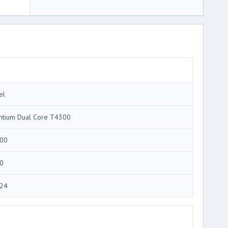
el
ntium Dual Core T4300
00
0
24