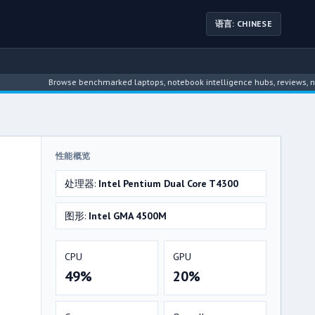
语言: CHINESE
Browse benchmarked laptops, notebook intelligence hubs, reviews, news, dri
性能概览
处理器:
Intel Pentium Dual Core T4300
图形:
Intel GMA 4500M
CPU
GPU
49%
20%