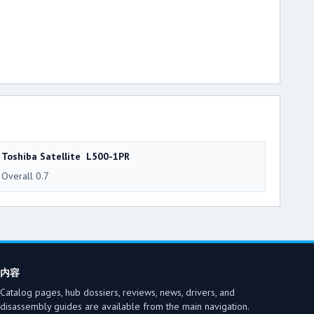
Toshiba Satellite L500-1PR
Overall 0.7
内容
Catalog pages, hub dossiers, reviews, news, drivers, and
disassembly guides are available from the main navigation.