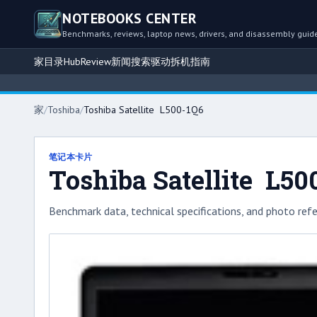
NOTEBOOKS CENTER
Benchmarks, reviews, laptop news, drivers, and disassembly guid
家
目录
Hub
Review
新闻
搜索
驱动
拆机指南
家
/
Toshiba
/
Toshiba Satellite L500-1Q6
笔记本卡片
Toshiba Satellite L50
Benchmark data, technical specifications, and photo refe