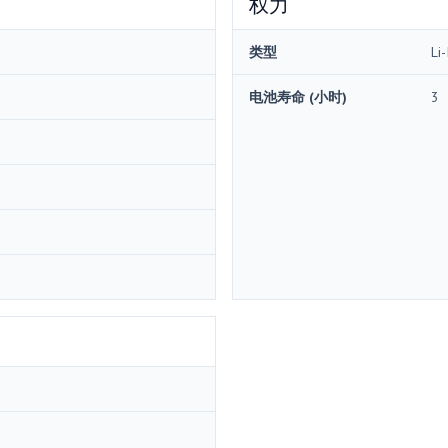
权力
类型
Li-
电池寿命 (小时)
3