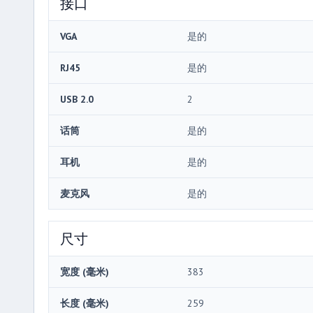
接口
VGA
是的
RJ45
是的
USB 2.0
2
话筒
是的
耳机
是的
麦克风
是的
尺寸
宽度 (毫米)
383
长度 (毫米)
259