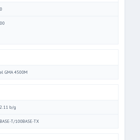
0
00
tel GMA 4500M
2.11 b/g
BASE-T/100BASE-TX