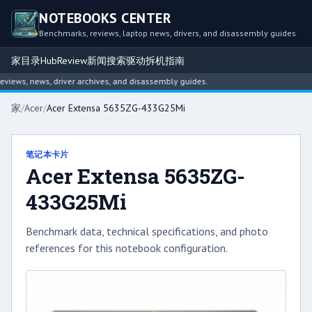
NOTEBOOKS CENTER
Benchmarks, reviews, laptop news, drivers, and disassembly guides
家
目录
Hub
Review
新闻
搜索
驱动
拆机指南
ews, news, driver archives, and disassembly guides.
家
/
Acer
/
Acer Extensa 5635ZG-433G25Mi
笔记本卡片
Acer Extensa 5635ZG-
433G25Mi
Benchmark data, technical specifications, and photo
references for this notebook configuration.