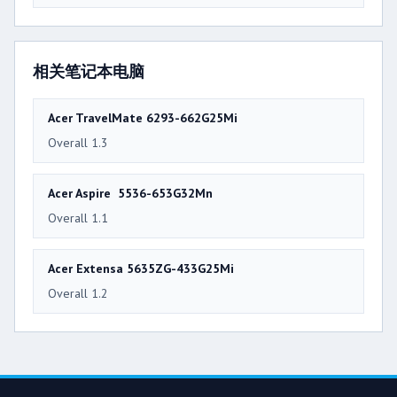
相关笔记本电脑
Acer TravelMate 6293-662G25Mi
Overall 1.3
Acer Aspire 5536-653G32Mn
Overall 1.1
Acer Extensa 5635ZG-433G25Mi
Overall 1.2