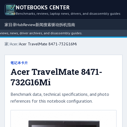
NOTEBOOKS CENTER
Benchmarks, reviews, laptop news, drivers, and disassembly guides
家
目录
Hub
Review
新闻
搜索
驱动
拆机指南
ws, news, driver archives, and disassembly guides.
家
/
Acer
/
Acer TravelMate 8471-732G16Mi
笔记本卡片
Acer TravelMate 8471-
732G16Mi
Benchmark data, technical specifications, and photo
references for this notebook configuration.