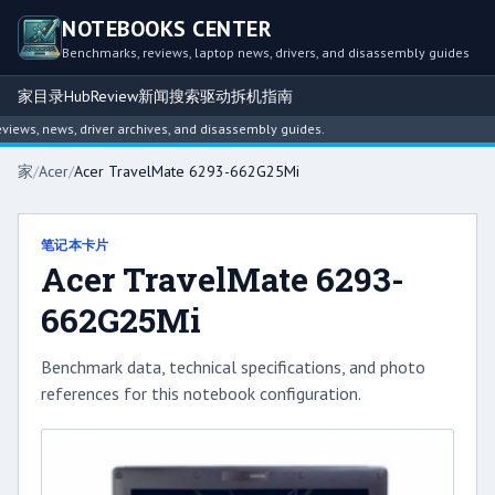
NOTEBOOKS CENTER
Benchmarks, reviews, laptop news, drivers, and disassembly guides
家
目录
Hub
Review
新闻
搜索
驱动
拆机指南
ws, news, driver archives, and disassembly guides.
家
/
Acer
/
Acer TravelMate 6293-662G25Mi
笔记本卡片
Acer TravelMate 6293-
662G25Mi
Benchmark data, technical specifications, and photo
references for this notebook configuration.